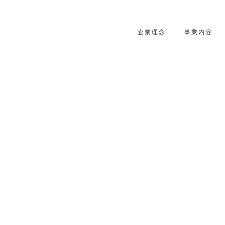
企業理念
事業内容
[%title%]
HOME
|
news
|
template.detail