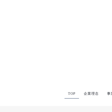
[%article%]
前のページへ
TOP
企業理念
事